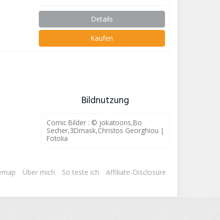
Details
Kaufen
Bildnutzung
Comic Bilder : © jokatoons,Bo
Secher,3Dmask,Christos Georghiou |
Fotolia
temap
Über mich
So teste ich
Affiliate-Disclosure