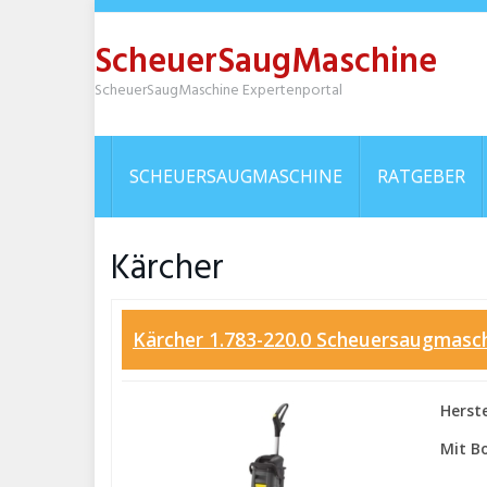
Skip
to
ScheuerSaugMaschine
main
content
ScheuerSaugMaschine Expertenportal
SCHEUERSAUGMASCHINE
RATGEBER
Kärcher
Kärcher 1.783-220.0 Scheuersaugmaschi
Herste
Mit B